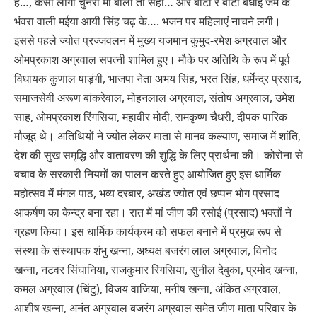
हैं…, कैसी लागी चुनरी माँ बोलो तो सही… और बांटो रे बांटो बधाई जम के
भंवरा वाली मईया आयी सिंह चढ़ के…. भजन पर महिलाएं नाचने लगी।
इससे पहले ज्योत प्रज्जवलन में मुख्य यजमान कुमुद-रमेश अग्रवाल और
ओमप्रकाश अग्रवाल सपत्नी शामिल हुए। मौके पर अतिथि के रूप में पूर्व
विधायक कुणाल षाड़ंगी, भाजपा नेता अभय सिंह, भरत सिंह, धर्मेन्द्र प्रसाद,
समाजसेवी अरूण बांकरेवाल, मोहनलाल अग्रवाल, संतोष अग्रवाल, उमेश
साह, ओमप्रकाश रिंगसिया, महावीर मोदी, रामकृष्ण चैधरी, दीपक पारिक
मौजूद थे। अतिथियों ने ज्योत लेकर माता से मानव कल्याण, समाज में शांति,
देश की सुख समृद्धि और वातावरण की शुद्धि के लिए प्रार्थना की। कोरोना से
बचाव के सरकारी नियमों का पालन करते हुए आयोजित हुए इस धार्मिक
महोत्सव में मंगल पाठ, भव्य दरबार, अखंड ज्योत एवं छप्पन भोग प्रसाद
आकर्षण का केन्द्र बना रहा। रात में मां जीण की रसोई (प्रसाद) भक्तों ने
ग्रहण किया। इस धार्मिक कार्यक्रम को सफल बनाने में प्रमुख रूप से
संस्था के संस्थापक शंभु खन्ना, अध्यक्ष बजरंग लाल अग्रवाल, विनोद
खन्ना, नटवर सिंघानिया, राजकुमार रिंगसिया, सुनील देबुका, प्रमोद खन्ना,
कमल अग्रवाल (चिंटु), विजय वाजिया, मनीष खन्ना, अंकित अग्रवाल,
आशीष खन्ना, अनंत अग्रवाल बजरंग अग्रवाल समेत जीण माता परिवार के