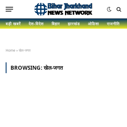
बड़ी खबरें
देश-विदेश
बिहार
झारखंड
ओडिशा
राजनीति
Home
»
खेल-जगत
BROWSING:
खेल-जगत