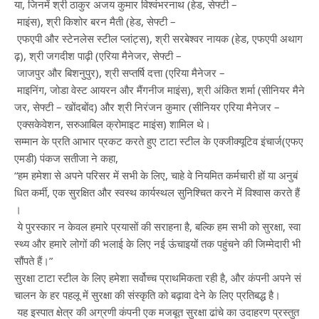
या, जिनमें श्री ठाकुर अजय कुमार विश्वंभरनाथ (हेड, सेफ्टी –
माइंस), श्री किशोर बरन मैती (हेड, सेफ्टी –
एफएपी और स्टेनलेस स्टील प्लांट्स), श्री सरबेश्वर नायक (हेड, एफएपी अथाग
ढ़), श्री जगदीश पाढ़ी (एरिया मैनेजर, सेफ्टी –
जाजपुर और बिशनुपुर), श्री सप्तर्षि दत्ता (एरिया मैनेजर –
माइनिंग, जोडा वेस्ट आयरन और मैंगनीज माइंस), श्री अंकित शर्मा (सीनियर मैने
जर, सेफ्टी – खोंदबोंद) और श्री निरंजन कुमार (सीनियर एरिया मैनेजर –
एक्सकेवेशन, सरुआबिल क्रोमाइट माइंस) शामिल थे।
सम्मान के प्रति आभार प्रकट करते हुए टाटा स्टील के एक्जीक्यूटिव इंचार्ज(एफए
एमडी) पंकज सतीजा ने कहा,
“हम हमेशा से अपने परिसर में सभी के लिए, चाहे वे नियमित कर्मचारी हों या अनुबं
धित कर्मी, एक सुरक्षित और स्वस्थ कार्यस्थल सुनिश्चित करने में विश्वास करते हैं
।
ये पुरस्कार न केवल हमारे प्रयासों की सराहना है, बल्कि हम सभी को सुरक्षा, स्वा
स्थ्य और हमारे लोगों की भलाई के लिए नई ऊंचाइयों तक पहुंचने की जिम्मेदारी भी
सौंपते हैं।”
सुरक्षा टाटा स्टील के लिए हमेशा सर्वोच्च प्राथमिकता रही है, और कंपनी अपने सं
चालन के हर पहलू में सुरक्षा की संस्कृति को बढ़ावा देने के लिए प्रतिबद्ध है।
यह इस्पात क्षेत्र की अग्रणी कंपनी एक मजबूत सुरक्षा ढांचे का उदाहरण प्रस्तुत