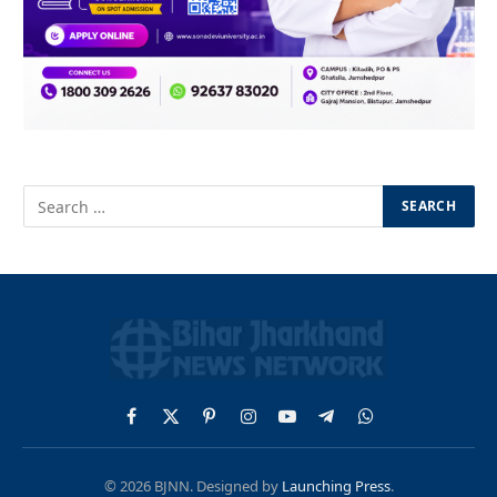
Facebook
X
Pinterest
Instagram
YouTube
Telegram
WhatsApp
(Twitter)
© 2026 BJNN. Designed by
Launching Press
.