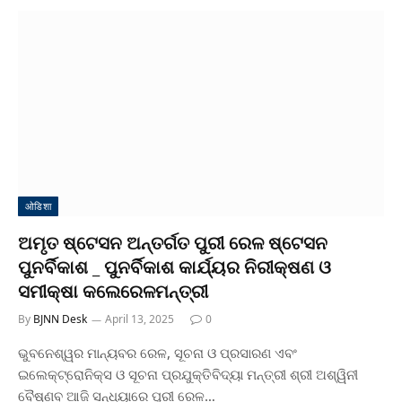
ओडिशा
ଅମୃତ ଷ୍ଟେସନ ଅନ୍ତର୍ଗତ ପୁରୀ ରେଳ ଷ୍ଟେସନ
ପୁନର୍ବିକାଶ _ ପୁନର୍ବିକାଶ କାର୍ଯ୍ୟର ନିରୀକ୍ଷଣ ଓ
ସମୀକ୍ଷା କଲେରେଳମନ୍ତ୍ରୀ
By
BJNN Desk
April 13, 2025
0
ଭୁବନେଶ୍ୱର ମାନ୍ୟବର ରେଳ, ସୂଚନା ଓ ପ୍ରସାରଣ ଏବଂ
ଇଲେକ୍ଟ୍ରୋନିକ୍ସ ଓ ସୂଚନା ପ୍ରଯୁକ୍ତିବିଦ୍ୟା ମନ୍ତ୍ରୀ ଶ୍ରୀ ଅଶ୍ୱିନୀ
ବୈଷ୍ଣବ ଆଜି ସନ୍ଧ୍ୟାରେ ପୁରୀ ରେଳ…