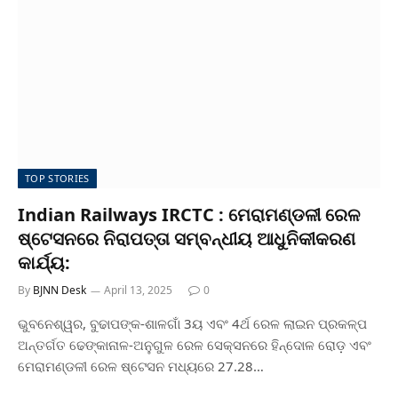
TOP STORIES
Indian Railways IRCTC : ମେରାମଣ୍ଡଳୀ ରେଳ
ଷ୍ଟେସନରେ ନିରାପତ୍ତା ସମ୍ବନ୍ଧୀୟ ଆଧୁନିକୀକରଣ
କାର୍ଯ୍ୟ:
By
BJNN Desk
April 13, 2025
0
ଭୁବନେଶ୍ୱର, ବୁଢାପଙ୍କ-ଶାଳଗାଁ 3ୟ ଏବଂ 4ର୍ଥ ରେଳ ଲାଇନ ପ୍ରକଳ୍ପ
ଅନ୍ତର୍ଗତ ଢେଙ୍କାନାଳ-ଅନୁଗୁଳ ରେଳ ସେକ୍ସନରେ ହିନ୍ଦୋଳ ରୋଡ଼ ଏବଂ
ମେରାମଣ୍ଡଳୀ ରେଳ ଷ୍ଟେସନ ମଧ୍ୟରେ 27.28…