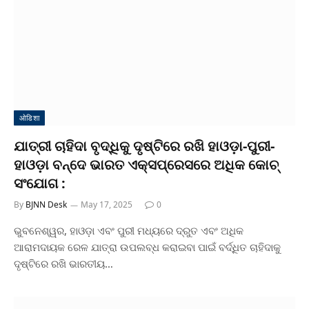
ओडिशा
ଯାତ୍ରୀ ଚାହିଦା ବୃଦ୍ଧିକୁ ଦୃଷ୍ଟିରେ ରଖି ହାଓଡ଼ା-ପୁରୀ-
ହାଓଡ଼ା ବନ୍ଦେ ଭାରତ ଏକ୍ସପ୍ରେସରେ ଅଧିକ କୋଚ୍
ସଂଯୋଗ :
By
BJNN Desk
May 17, 2025
0
ଭୁବନେଶ୍ୱର, ହାଓଡ଼ା ଏବଂ ପୁରୀ ମଧ୍ୟରେ ଦ୍ରୁତ ଏବଂ ଅଧିକ
ଆରାମଦାୟକ ରେଳ ଯାତ୍ରା ଉପଲବ୍ଧ କରାଇବା ପାଇଁ ବର୍ଦ୍ଧିତ ଚାହିଦାକୁ
ଦୃଷ୍ଟିରେ ରଖି ଭାରତୀୟ…