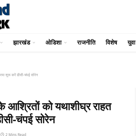
झारखंड
ओडिशा
राजनीति
विशेष
युव
ा शुरू करें डीसी-चंपई सोरेन
आश्रितों को यथाशीघ्र राहत
 डीसी-चंपई सोरेन
2 Mins Read