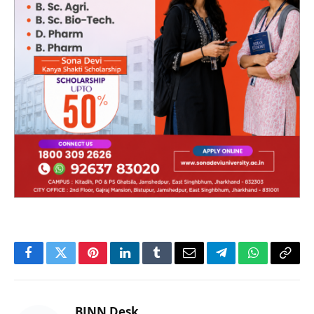
Facebook
Twitter
Pinterest
LinkedIn
Tumblr
Email
Telegram
WhatsApp
Copy
Link
BJNN Desk