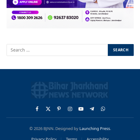
Facebook
X
Pinterest
Instagram
YouTube
Telegram
WhatsApp
(Twitter)
© 2026 BJNN. Designed by
Launching Press
.
Privacy Policy
Terms
Accessibility