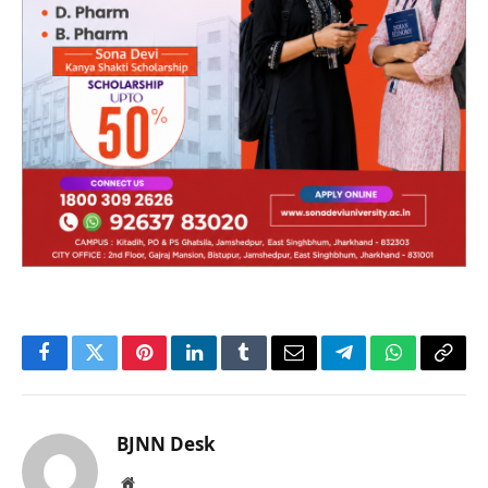
Facebook
Twitter
Pinterest
LinkedIn
Tumblr
Email
Telegram
WhatsApp
Copy
Link
BJNN Desk
Website