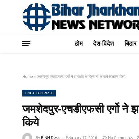
होम
देश-विदेश
बिहार
Home
»
जमशेदपुर-एचडीएफसी एर्गो ने झारखंड के किसानों के दावे वितरित किये
UNCATEGORIZED
जमशेदपुर-एचडीएफसी एर्गो ने झा
किये
By
BJNN Desk
February 17, 2016
No Comments