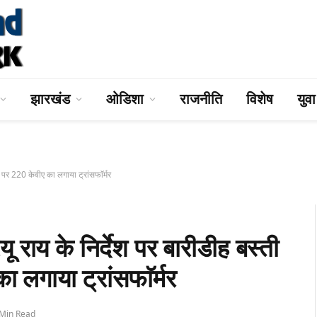
झारखंड
ओडिशा
राजनीति
विशेष
युव
र 220 केवीए का लगाया ट्रांसफाॅर्मर
 के निर्देश पर बारीडीह बस्ती
 लगाया ट्रांसफाॅर्मर
 Min Read