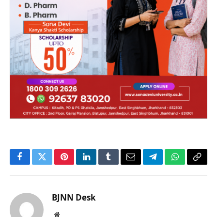
Facebook
Twitter
Pinterest
LinkedIn
Tumblr
Email
Telegram
WhatsApp
Copy
Link
BJNN Desk
Website