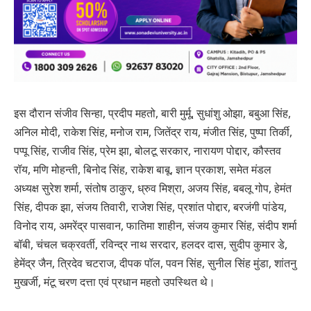
इस दौरान संजीव सिन्हा, प्रदीप महतो, बारी मुर्मू, सुधांशु ओझा, बबुआ सिंह,
अनिल मोदी, राकेश सिंह, मनोज राम, जितेंद्र राय, मंजीत सिंह, पुष्पा तिर्की,
पप्पू सिंह, राजीव सिंह, प्रेम झा, बोलटू सरकार, नारायण पोद्दार, कौस्तव
रॉय, मणि मोहन्ती, बिनोद सिंह, राकेश बाबू, ज्ञान प्रकाश, समेत मंडल
अध्यक्ष सुरेश शर्मा, संतोष ठाकुर, ध्रुव मिश्रा, अजय सिंह, बबलू गोप, हेमंत
सिंह, दीपक झा, संजय तिवारी, राजेश सिंह, प्रशांत पोद्दार, बरजंगी पांडेय,
विनोद राय, अमरेंद्र पासवान, फातिमा शाहीन, संजय कुमार सिंह, संदीप शर्मा
बॉबी, चंचल चक्रवर्ती, रविन्द्र नाथ सरदार, हलदर दास, सुदीप कुमार डे,
हेमेंद्र जैन, त्रिदेव चटराज, दीपक पॉल, पवन सिंह, सुनील सिंह मुंडा, शांतनु
मुखर्जी, मंटू चरण दत्ता एवं प्रधान महतो उपस्थित थे।