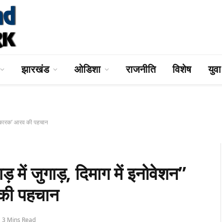
झारखंड
ओडिशा
राजनीति
विशेष
युव
िष्कारक’ आरव की पहचान
 जुगाड़, दिमाग में इनोवेशन”
व की पहचान
3 Mins Read