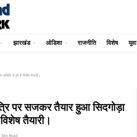
झारखंड
ओडिशा
राजनीति
विशेष
युव
 समिति ने की है विशेष तैयारी।
 पर सजकर तैयार हुआ सिदगोड़ा
ै विशेष तैयारी।
1 Min Read