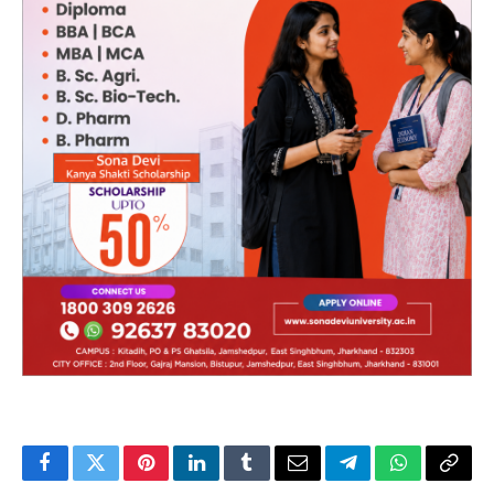
Facebook
Twitter
Pinterest
LinkedIn
Tumblr
Email
Telegram
WhatsApp
Copy