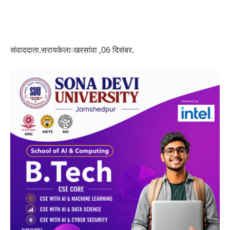
संवाददाता.सरायकेलाःखरसांवा ,06 दिसंबर.