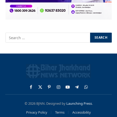
Facebook
X
Pinterest
Instagram
YouTube
Telegram
WhatsApp
(Twitter)
© 2026 BJNN. Designed by
Launching Press
.
Privacy Policy
Terms
Accessibility