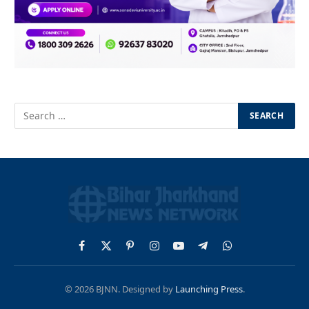
Facebook
X
Pinterest
Instagram
YouTube
Telegram
WhatsApp
(Twitter)
© 2026 BJNN. Designed by
Launching Press
.