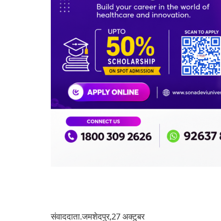
संवाददाता.जमशेदपुर,27 अक्टुबर