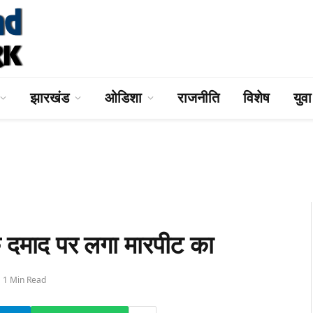
झारखंड
ओडिशा
राजनीति
विशेष
युव
े दमाद पर लगा मारपीट का
1 Min Read