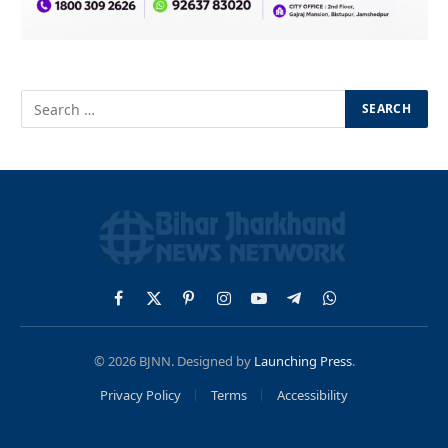
Facebook
X
Pinterest
Instagram
YouTube
Telegram
WhatsApp
(Twitter)
© 2026 BJNN. Designed by
Launching Press
.
Privacy Policy
Terms
Accessibility