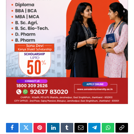
Facebook
Twitter
Pinterest
LinkedIn
Tumblr
Email
Telegram
WhatsApp
Copy