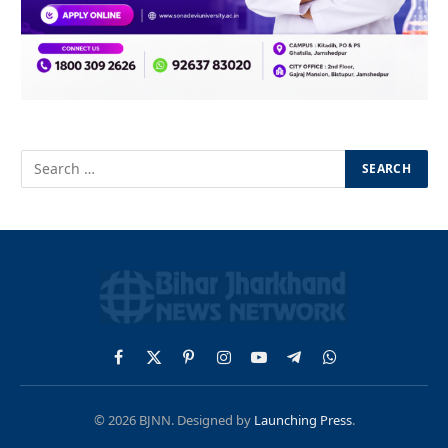
Facebook
X
Pinterest
Instagram
YouTube
Telegram
WhatsApp
(Twitter)
© 2026 BJNN. Designed by
Launching Press
.