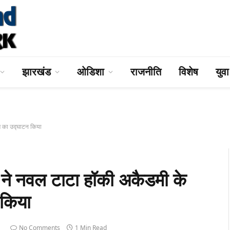
झारखंड
ओडिशा
राजनीति
विशेष
युव
 का उद्घाटन किया
 नवल टाटा हॉकी अकैडमी के
 किया
1
No Comments
1 Min Read