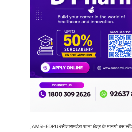
JAMSHEDPURसीतारामडेरा थाना क्षेत्र के मानगो बस स्टैं