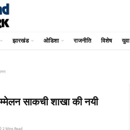
झारखंड
ओडिशा
राजनीति
विशेष
युव
दभार
मेलन साकची शाखा की नयी
2 Mins Read