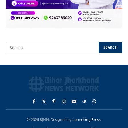
Facebook
X
Pinterest
Instagram
YouTube
Telegram
WhatsApp
(Twitter)
© 2026 BJNN. Designed by
Launching Press
.