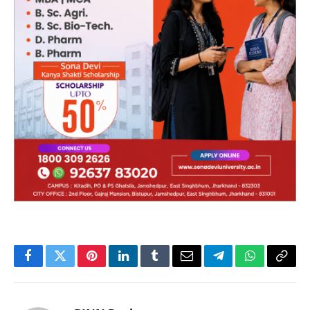
Facebook
Twitter
Pinterest
LinkedIn
Tumblr
Email
Telegram
WhatsApp
Copy
Link