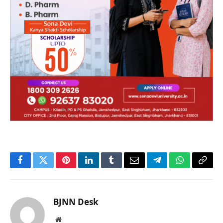
Facebook
Twitter
Pinterest
LinkedIn
Tumblr
Email
Telegram
WhatsApp
Copy
Link
BJNN Desk
Website