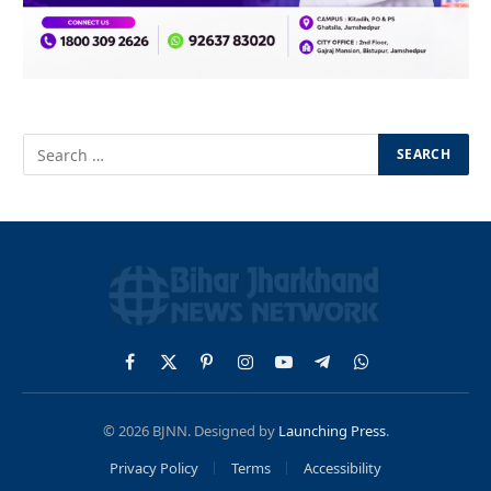
Facebook
X
Pinterest
Instagram
YouTube
Telegram
WhatsApp
(Twitter)
© 2026 BJNN. Designed by
Launching Press
.
Privacy Policy
Terms
Accessibility