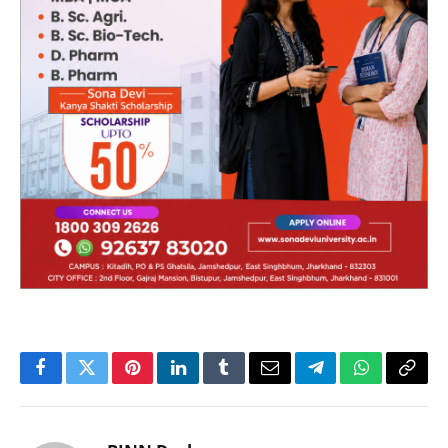
Facebook
Twitter
Pinterest
LinkedIn
Tumblr
Email
Telegram
WhatsApp
Copy
Link