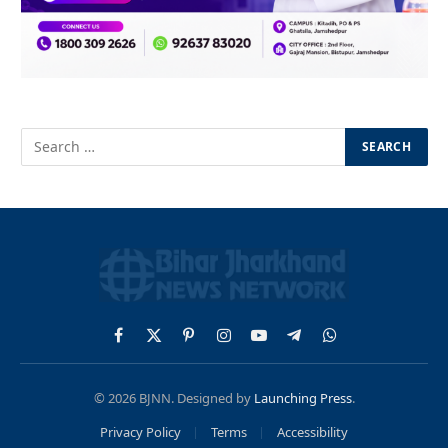
Facebook
X
Pinterest
Instagram
YouTube
Telegram
WhatsApp
(Twitter)
© 2026 BJNN. Designed by
Launching Press
.
Privacy Policy
Terms
Accessibility