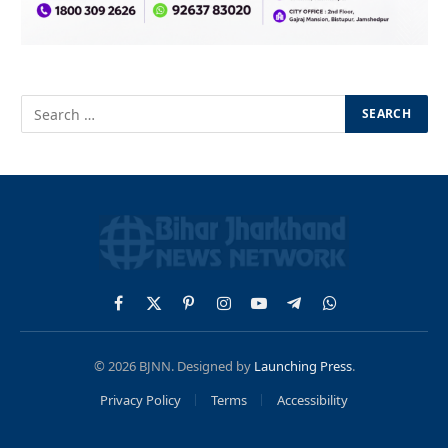
Facebook
X
Pinterest
Instagram
YouTube
Telegram
WhatsApp
(Twitter)
© 2026 BJNN. Designed by
Launching Press
.
Privacy Policy
Terms
Accessibility