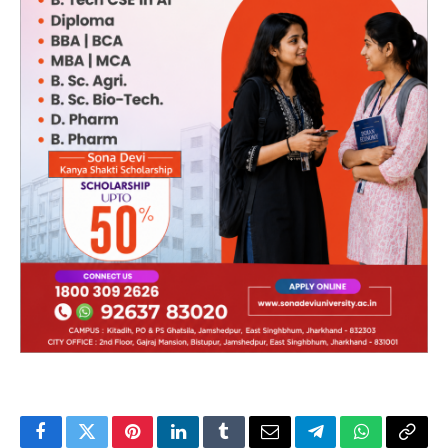
Facebook
Twitter
Pinterest
LinkedIn
Tumblr
Email
Telegram
WhatsApp
Copy