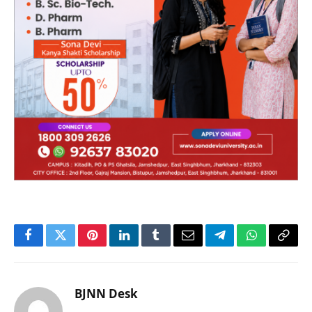
Facebook
Twitter
Pinterest
LinkedIn
Tumblr
Email
Telegram
WhatsApp
Copy
Link
BJNN Desk