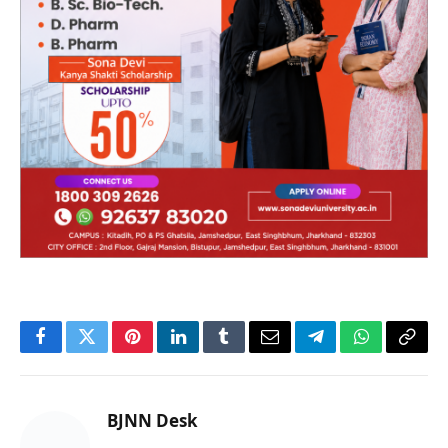
Facebook
Twitter
Pinterest
LinkedIn
Tumblr
Email
Telegram
WhatsApp
Copy
Link
BJNN Desk