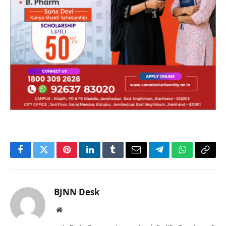
Facebook
Twitter
Pinterest
LinkedIn
Tumblr
Email
Telegram
WhatsApp
Copy
Link
BJNN Desk
Website