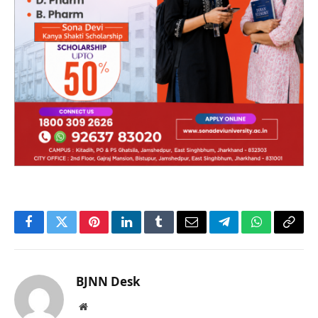
Facebook
Twitter
Pinterest
LinkedIn
Tumblr
Email
Telegram
WhatsApp
Copy
Link
BJNN Desk
Website