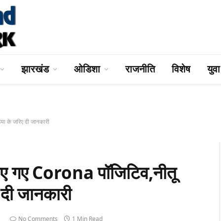
झारखंड
ओडिशा
राजनीति
विशेष
युव
या के जरिए दी जानकारी
ए गए Corona पॉजिटिव,नीतू
 दी जानकारी
1
No Comments
1 Min Read