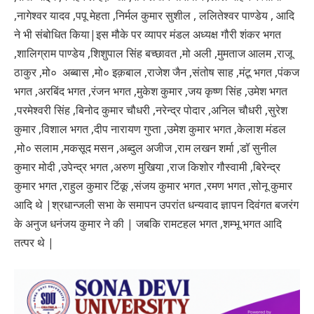
,नागेश्वर यादव ,पपू मेहता ,निर्मल कुमार सुशील , ललितेश्वर पाण्डेय , आदि
ने भी संबोधित किया
|
इस मौके पर व्यापर मंडल अध्यक्ष गौरी शंकर भगत
,शालिग्राम पाण्डेय ,शिशुपाल सिंह बच्छावत ,मो अली ,मुमताज आलम ,राजू
ठाकुर ,मो० अब्बास ,मो० इक़बाल ,राजेश जैन ,संतोष साह ,मंटू भगत ,पंकज
भगत ,अरबिंद भगत ,रंजन भगत ,मुकेश कुमार ,जय कृष्ण सिंह ,उमेश भगत
,परमेश्वरी सिंह ,बिनोद कुमार चौधरी ,नरेन्द्र पोदार ,अनिल चौधरी ,सुरेश
कुमार ,विशाल भगत ,दीप नारायण गुप्ता ,उमेश कुमार भगत ,केलाश मंडल
,मो० सलाम ,मकसूद मसन ,अब्दुल अजीज ,राम लखन शर्मा ,डॉ सुनील
कुमार मोदी ,उपेन्द्र भगत ,अरुण मुखिया ,राज किशोर गौस्वामी ,बिरेन्द्र
कुमार भगत ,राहुल कुमार टिंकू ,संजय कुमार भगत ,रमण भगत ,सोनू कुमार
आदि थे |
श्रधान्जली सभा
के समापन उपरांत धन्यवाद ज्ञापन दिवंगत बजरंग
के अनुज धनंजय कुमार ने की | जबकि रामटहल भगत ,शम्भू भगत आदि
तत्पर थे |