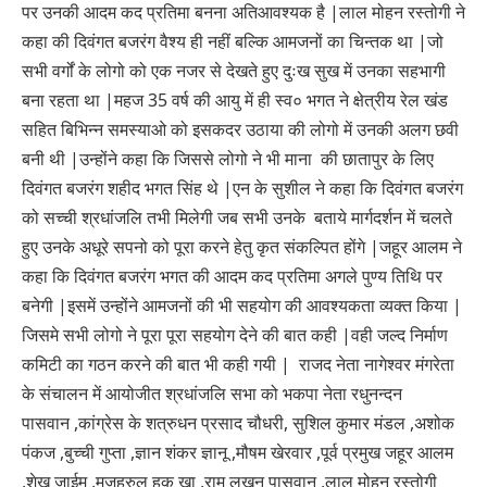
पर उनकी आदम कद प्रतिमा बनना अतिआवश्यक है |लाल मोहन रस्तोगी ने
कहा की दिवंगत बजरंग वैश्य ही नहीं बल्कि आमजनों का चिन्तक था |जो
सभी वर्गों के लोगो को एक नजर से देखते हुए दुःख सुख में उनका सहभागी
बना रहता था |महज 35 वर्ष की आयु में ही स्व० भगत ने क्षेत्रीय रेल खंड
सहित बिभिन्न समस्याओ को इसकदर उठाया की लोगो में उनकी अलग छवी
बनी थी |उन्होंने कहा कि जिससे लोगो ने भी माना की छातापुर के लिए
दिवंगत बजरंग शहीद भगत सिंह थे |एन के सुशील ने कहा कि दिवंगत बजरंग
को सच्ची श्रधांजलि तभी मिलेगी जब सभी उनके बताये मार्गदर्शन में चलते
हुए उनके अधूरे सपनो को पूरा करने हेतु कृत संकल्पित होंगे |जहूर आलम ने
कहा कि दिवंगत बजरंग भगत की आदम कद प्रतिमा अगले पुण्य तिथि पर
बनेगी |इसमें उन्होंने आमजनों की भी सहयोग की आवश्यकता व्यक्त किया |
जिसमे सभी लोगो ने पूरा पूरा सहयोग देने की बात कही |वही जल्द निर्माण
कमिटी का गठन करने की बात भी कही गयी | राजद नेता नागेश्वर मंगरेता
के संचालन में आयोजीत श्रधांजलि
सभा को भकपा नेता रधुनन्दन
पासवान
,
कांग्रेस के शत्रुधन प्रसाद चौधरी
,
सुशिल कुमार मंडल ,अशोक
पंकज ,बुच्ची गुप्ता ,ज्ञान शंकर ज्ञानू ,मौषम खेरवार ,पूर्व प्रमुख जहूर आलम
,शेख जाईम ,मजहरुल हक़ खा ,राम लखन पासवान ,लाल मोहन रस्तोगी