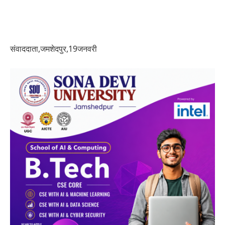
संवाददाता,जमशेदपुर,19जनवरी