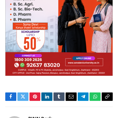
Facebook
Twitter
Pinterest
LinkedIn
Tumblr
Email
Telegram
WhatsApp
Copy
Link