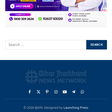
Facebook
X
Pinterest
Instagram
YouTube
Telegram
WhatsApp
(Twitter)
© 2026 BJNN. Designed by
Launching Press
.