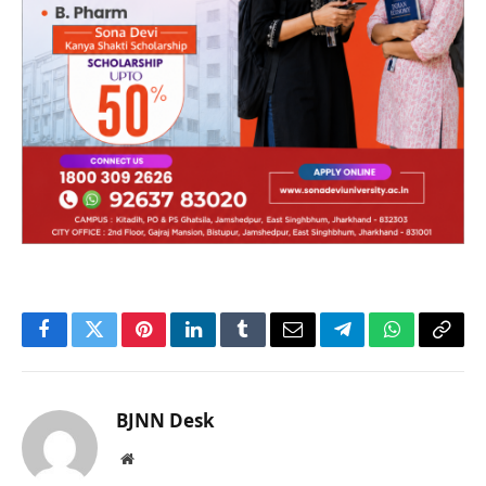
Facebook
Twitter
Pinterest
LinkedIn
Tumblr
Email
Telegram
WhatsApp
Copy
Link
BJNN Desk
Website