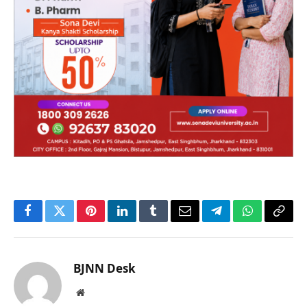
Facebook
Twitter
Pinterest
LinkedIn
Tumblr
Email
Telegram
WhatsApp
Copy
Link
BJNN Desk
Website