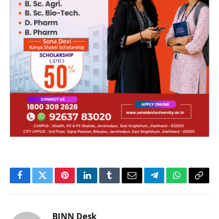
Facebook
Twitter
Pinterest
LinkedIn
Tumblr
Email
Telegram
WhatsApp
Copy
Link
BJNN Desk