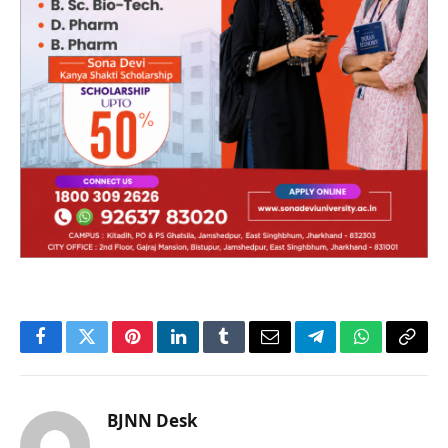
Facebook
Twitter
Pinterest
LinkedIn
Tumblr
Email
Telegram
WhatsApp
Copy
Link
BJNN Desk