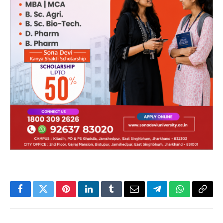
Facebook
Twitter
Pinterest
LinkedIn
Tumblr
Email
Telegram
WhatsApp
Copy
Link