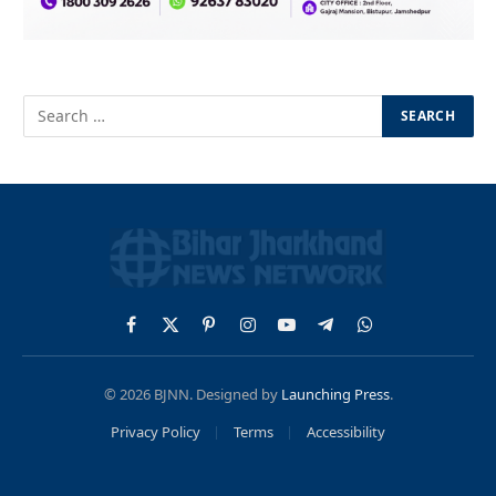
Facebook
X
Pinterest
Instagram
YouTube
Telegram
WhatsApp
(Twitter)
© 2026 BJNN. Designed by
Launching Press
.
Privacy Policy
Terms
Accessibility