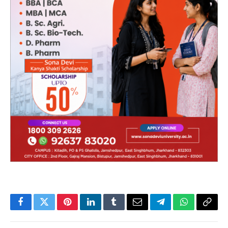
Facebook
Twitter
Pinterest
LinkedIn
Tumblr
Email
Telegram
WhatsApp
Copy
Link