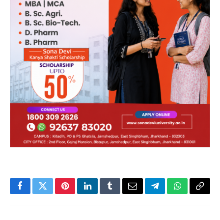
Facebook
Twitter
Pinterest
LinkedIn
Tumblr
Email
Telegram
WhatsApp
Copy
Link