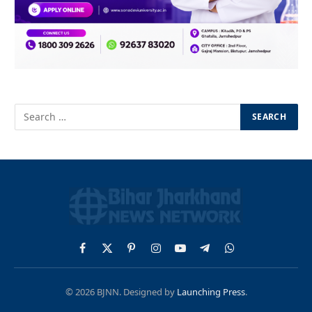
Facebook
X
Pinterest
Instagram
YouTube
Telegram
WhatsApp
(Twitter)
© 2026 BJNN. Designed by
Launching Press
.