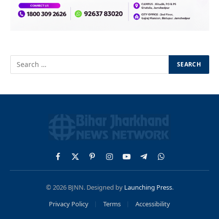
Facebook
X
Pinterest
Instagram
YouTube
Telegram
WhatsApp
(Twitter)
© 2026 BJNN. Designed by
Launching Press
.
Privacy Policy
Terms
Accessibility