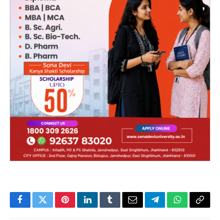
Facebook
Twitter
Pinterest
LinkedIn
Tumblr
Email
Telegram
WhatsApp
Copy