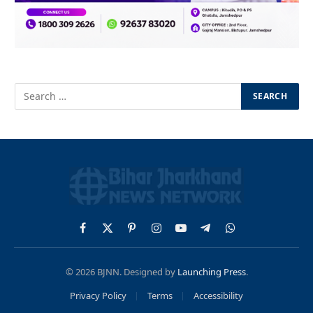
Facebook
X
Pinterest
Instagram
YouTube
Telegram
WhatsApp
(Twitter)
© 2026 BJNN. Designed by
Launching Press
.
Privacy Policy
Terms
Accessibility