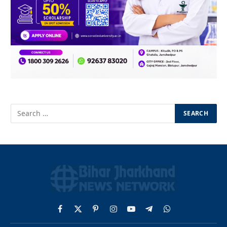
Facebook
X
Pinterest
Instagram
YouTube
Telegram
WhatsApp
(Twitter)
© 2026 BJNN. Designed by
Launching Press
.
Privacy Policy
Terms
Accessibility