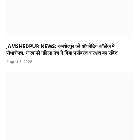
IndianRailways :सुपौल और नई दिल्ली के बीच चलेगी नई स्पेशल
ट्रेन, हाजीपुर-बरौनी होते हुए तय करेगी सफर, जानें पूरा टाइमटेबल
August 6, 2026