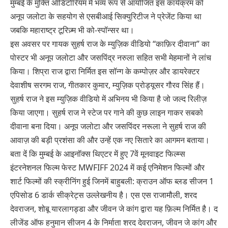
मुम्बई के मुक्ति ऑडिटोरियम में भव्य रूप से आयोजित इस कार्यक्रम को
अनूप जलोटा के सहयोग से एसबीआई सिक्युरिटीज ने प्रेजेंट किया था
जबकि महाराष्ट्र टूरिज़्म भी को-स्पॉन्सर था।
इस अवसर पर गायक सुहर्ष राज के म्युज़िक वीडियो “काफ़िर दीवाना” का
पोस्टर भी अनूप जलोटा और जसपिंद्र नरुला सहित सभी मेहमानों ने लांच
किया। शिप्रा राज द्वारा निर्मित इस सॉन्ग के कम्पोज़र और डायरेक्टर
देवाशीष सरगम राज, गीतकार कुमार, म्युज़िक प्रोड्यूसर गौरव सिंह हैं।
सुहर्ष राज ने इस म्युज़िक वीडियो में अभिनय भी किया है जो जल्द रिलीज़
किया जाएगा। सुहर्ष राज ने स्टेज पर गाने की कुछ लाइन गाकर सबको
दीवाना बना दिया। अनूप जलोटा और जसपिंदर नरूला ने सुहर्ष राज की
आवाज़ की बड़ी प्रशंसा की और उन्हें एक नए सितारे का आगमन बताया।
बता दें कि मुम्बई के आइनॉक्स थिएटर में हुए 7वें मूनवाइट फिल्म्स
इंटरनेशनल फिल्म फेस्ट MWFIFF 2024 में कई एनिमेशन फिल्मों और
शार्ट फिल्मों की स्क्रीनिंग हुई जिनमें बाहुबली: क्राउन ऑफ ब्लड सीजन 1
एपिसोड 6 डार्क सीक्रेट्स उल्लेखनीय है। एस एस राजामौली, शरद
देवराजन, शोबू यारलागड्डा और जीवन जे कांग द्वारा यह फ़िल्म निर्मित है। द
लीजेंड ऑफ हनुमान सीजन 4 के निर्माता शरद देवराजन, जीवन जे कांग और