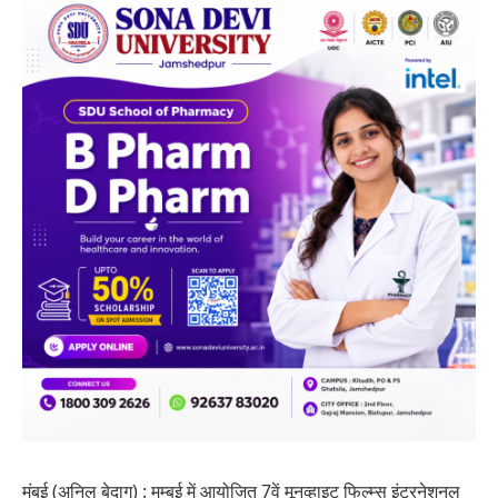
मुंबई (अनिल बेदाग) : मुम्बई में आयोजित 7वें मूनव्हाइट फिल्म्स इंटरनेशनल