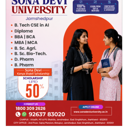
Facebook
Twitter
Pinterest
LinkedIn
Tumblr
Email
Telegram
WhatsApp
Copy
Link
BJNN Desk
Website
आनंद किशोर बिहार झारखंड न्यूज़ नेटवर्क में कॉपी एडिटर के रूप में
कार्यरत हैं। वे सामाजिक मुद्दों, जनहित और मानवीय संवेदनाओं से