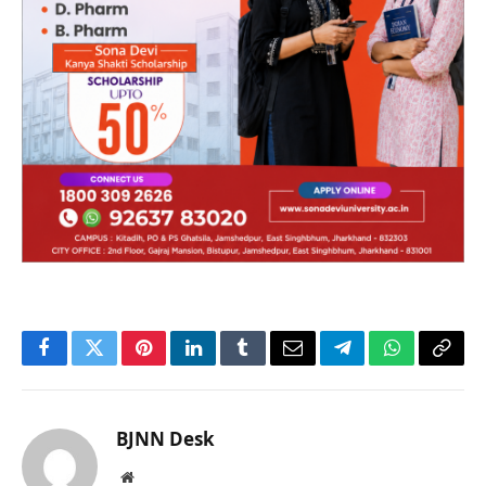
Facebook
Twitter
Pinterest
LinkedIn
Tumblr
Email
Telegram
WhatsApp
Copy
Link
BJNN Desk
Website