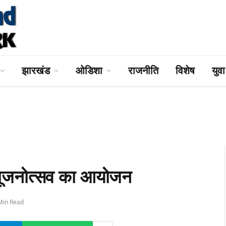
झारखंड
ओडिशा
राजनीति
विशेष
युव
िव पूजनोत्सव का आयोजन
Min Read