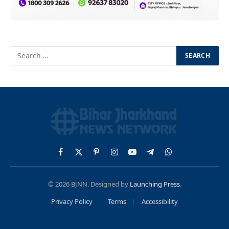
Facebook
X
Pinterest
Instagram
YouTube
Telegram
WhatsApp
(Twitter)
© 2026 BJNN. Designed by
Launching Press
.
Privacy Policy
Terms
Accessibility