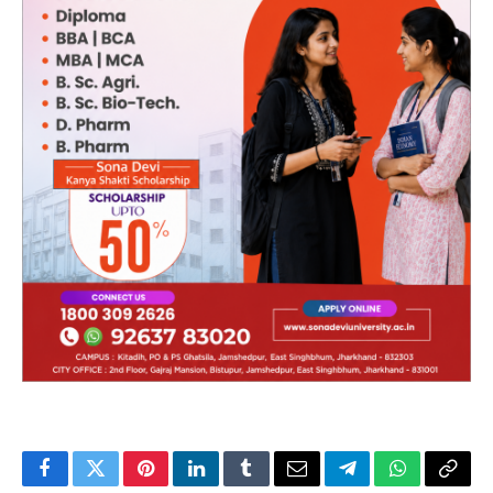
Facebook
Twitter
Pinterest
LinkedIn
Tumblr
Email
Telegram
WhatsApp
Copy